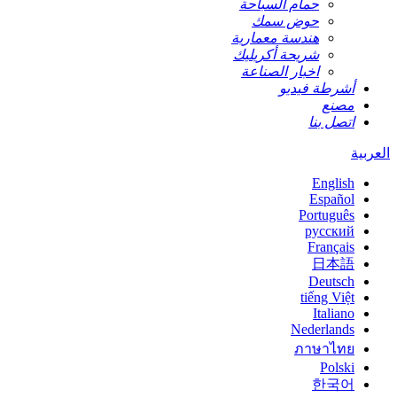
حمام السباحة
حوض سمك
هندسة معمارية
شريحة أكريليك
اخبار الصناعة
أشرطة فيديو
مصنع
اتصل بنا
العربية
English
Español
Português
русский
Français
日本語
Deutsch
tiếng Việt
Italiano
Nederlands
ภาษาไทย
Polski
한국어