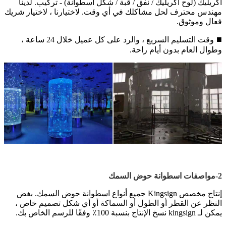
أكريليك (لوح أكريليك / نفق / قبة / شكل أسطوانة) - تركيب. لدينا
مهندس محترف لحل مشاكلك في أي وقت. لاختيارنا ، لاختيار شريك
فعال وموثوق.
■
وقت التسليم السريع ، والرد على كل عميل خلال 24 ساعة ،
وطوال العام بدون أيام راحة.
2-مواصفات اسطوانة حوض السمك
إنتاج مخصص Kingsign جميع أنواع اسطوانة حوض السمك. بغض
النظر عن القطر أو الطول أو السماكة أو أي شكل تصميم خاص ،
يمكن لـ kingsign نسخ الإنتاج بنسبة 100٪ وفقًا للرسم الخاص بك.