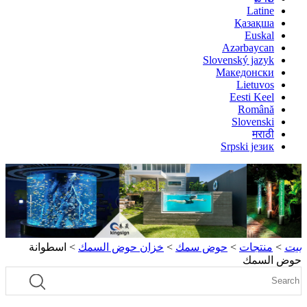
Latine
Қазақша
Euskal
Azərbaycan
Slovenský jazyk
Македонски
Lietuvos
Eesti Keel
Română
Slovenski
मराठी
Srpski језик
بيت
>
منتجات
>
حوض سمك
>
خزان حوض السمك
> اسطوانة
حوض السمك