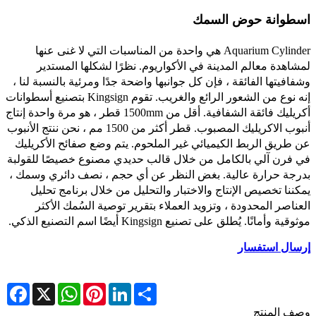
اسطوانة حوض السمك
Aquarium Cylinder هي واحدة من المناسبات التي لا غنى عنها
لمشاهدة معالم المدينة في الأكواريوم. نظرًا لشكلها المستدير
وشفافيتها الفائقة ، فإن كل جوانبها واضحة جدًا ومرئية بالنسبة لنا ،
إنه نوع من الشعور الرائع والغريب. تقوم Kingsign بتصنيع أسطوانات
أكريليك فائقة الشفافية. أقل من 1500mm قطر ، هو مرة واحدة إنتاج
أنبوب الاكريليك المصبوب. قطر أكثر من 1500 مم ، نحن ننتج الأنبوب
عن طريق الربط الكيميائي غير الملحوم. يتم وضع صفائح الأكريليك
في فرن آلي بالكامل من خلال قالب حديدي مصنوع خصيصًا للقولبة
بدرجة حرارة عالية. بغض النظر عن أي حجم ، نصف دائري وسمك ،
يمكننا تخصيص الإنتاج والاختبار والتحليل من خلال برنامج تحليل
العناصر المحدودة ، وتزويد العملاء بتقرير توصية السُمك الأكثر
موثوقية وأمانًا. يُطلق على تصنيع Kingsign أيضًا اسم التصنيع الذكي.
إرسال استفسار
cebook
WhatsApp
X
Pinterest
LinkedIn
Share
وصف المنتج