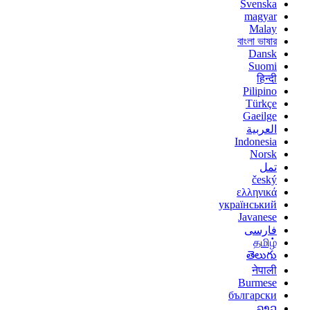
Svenska
magyar
Malay
বাংলা ভাষার
Dansk
Suomi
हिन्दी
Pilipino
Türkçe
Gaeilge
العربية
Indonesia
Norsk‎
تمل
český
ελληνικά
український
Javanese
فارسی
தமிழ்
తెలుగు
नेपाली
Burmese
български
ລາວ