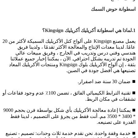
اسطوانة حوض السمك
1.لماذا هي اسطوانة أكريليك أكريليك Kingsign؟
يعمل مصنع Kingsign على ألواح كتل الأكريليك السميكة لأكثر من 20
عامًا. لدينا معدات الإنتاج والمعالجة الأكثر تقدمًا ، ولدينا فريق
هندسي وفني درس وتدريب في الخارج ، وفريق مبيعات عالي
الجودة تم تدريبه بشكل احترافي. الآن ، يمكننا إخبار جميع عملائنا
بثقة ، إن ألواح الأكريليك بلوك Kingsign ومنتجات الأكريليك المعاد
تصنيعها هي أفضل جودة في الصين.
■
ضمان 30 سنة ضد اصفرار.
■
تقنية الترابط الكيميائي الفائق ، تضمن 100٪ عدم وجود فقاعات أو
تشققات في مكان الربط.
■
يمكننا إعادة معالجة الأكريليك بأي شكل بواسطة فرن بحجم 9000
* 3400 * 3500 مم. أنت فقط من يجرؤ على التصميم ، لدينا فقط
القدرة على تصنيعه.
■
خدمة وقفة واحدة. نحن نقدم خدمة ثلاث وحدات: تصميم - تصنيع