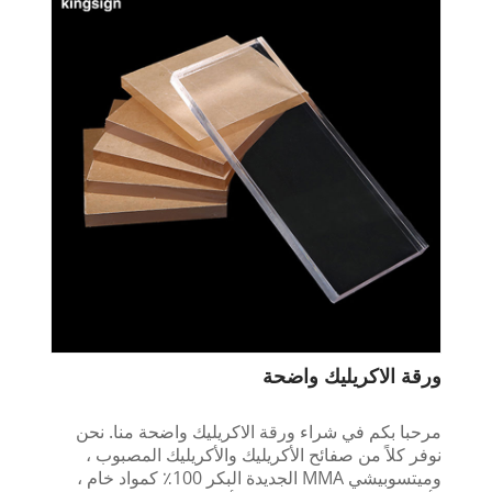
ورقة الاكريليك واضحة
مرحبا بكم في شراء ورقة الاكريليك واضحة منا. نحن
نوفر كلاً من صفائح الأكريليك والأكريليك المصبوب ،
وميتسوبيشي MMA الجديدة البكر 100٪ كمواد خام ،