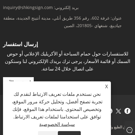
بريد إلكتروني:
inquiry@shkingsign.com
عنوان:
غرفة 602، رقم 356 طريق أنلي، مدينة أنتينج الجديدة، منطقة
جيادينغ، شنغهاي -201805، الصين
إرسال استفسار
للاستفسارات حول حمام السباحة أو الأكريليك الإعلاني أو حوض
السمك أو قائمة الأسعار، يرجى ترك بريدك الإلكتروني لنا وسنكون
على اتصال خلال 24 ساعة.
استفسر الآن
X
نحن نستخدم ملفات تعريف الارتباط لنقدم لك
تجربة تصفح أفضل، وتحليل حركة مرور الموقع،
وتخصيص المحتوى. باستخدام هذا الموقع، فإنك
Links
Sitemap
RSS
XML
سياسة الخصوصية
توافق على استخدامنا لملفات تعريف الارتباط.
سياسة الخصوصية
حقوق الطبع والنشر © 2021 KINGSIGN INDUSTRY (CHINA) LIMITED جميع الحقوق
محفوظة