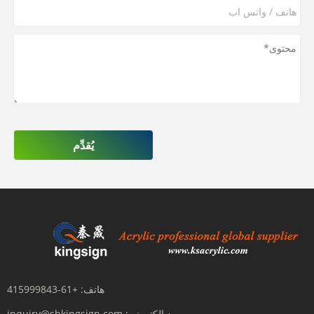
يُقدِّم
هاتف:
+61-415999843
بريد إلكتروني:
inquiry@shkingsign.com