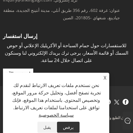
عنوان:
غرفة 602، رقم 356 طريق أنلي، مدينة أنتينج الجديدة، منطقة
جيادينغ، شنغهاي -201805، الصين
إرسال استفسار
للاستفسارات حول حمام السباحة أو الأكريليك الإعلاني أو حوض
السمك أو قائمة الأسعار، يرجى ترك بريدك الإلكتروني لنا وسنكون
على اتصال خلال 24 ساعة.
استفسر الآن
X
نحن نستخدم ملفات تعريف الارتباط لنقدم لك
تجربة تصفح أفضل، وتحليل حركة مرور الموقع،
وتخصيص المحتوى. باستخدام هذا الموقع، فإنك
Links
Sitemap
RSS
XML
سياسة الخصوصية
توافق على استخدامنا لملفات تعريف الارتباط.
سياسة الخصوصية
حقوق الطبع والنشر © 2021 KINGSIGN INDUSTRY (CHINA) LIMITED جميع الحقوق
محفوظة
يرفض
يقبل