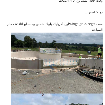
وقت حالة المشروع: 2022/1/10
دولة: استراليا
مقدمة:
Kingsign & reg؛
لوح أكريليك بلوك منحني ومسطح لنافذة حمام
السباحة