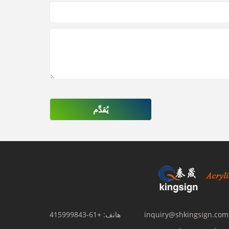
يُقدِّم
inquiry@shkingsign.com
هاتف:
+61-415999843