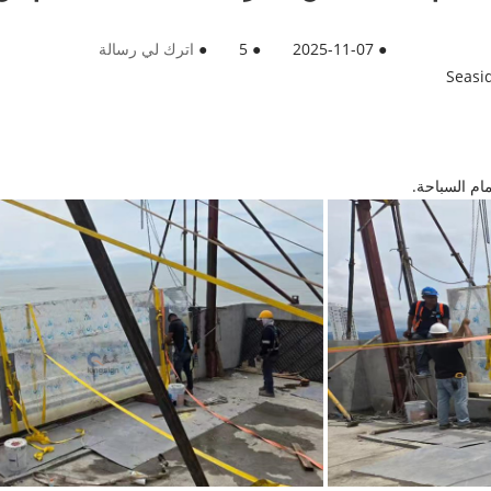
●
2025-11-07
●
5
●
اترك لي رسالة