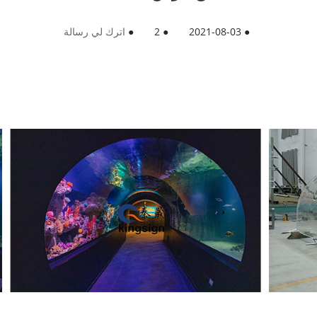
●
2021-08-03
●
2
●
اترك لي رسالة