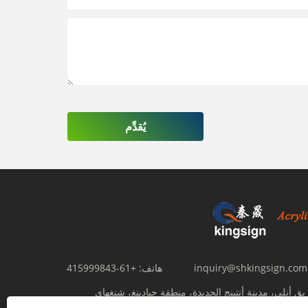
يُقدِّم
inquiry@shkingsign.com
هاتف:
+61-415999843
602، رقم 356 طريق أنلي، مدينة أنتينج الجديدة، منطقة جيادينغ، شنغهاي