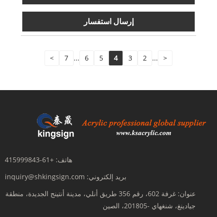
إرسال استفسار
>
7
...
6
5
4
3
2
...
<
هاتف:
+61-415999843
بريد إلكتروني:
inquiry@shkingsign.com
عنوان:
غرفة 602، رقم 356 طريق أنلي، مدينة أنتينج الجديدة، منطقة
جيادينغ، شنغهاي -201805، الصين