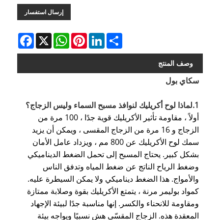
إرسال استفسار
Facebook
WhatsApp
X
Pinterest
LinkedIn
Share
وصف المنتج
سكاي بول
1.لماذا لوح أكريليك لنوافذ مسبح السماء وليس الزجاج؟
أولاً ، مقاومة تأثير الأكريليك قوية جدًا ، 100 مرة من
الزجاج و 16 مرة من الزجاج المقسى ، ويمكن أن يزيد
سمك لوح الأكريليك عن 800 مم ، ويزداد عامل الأمان
بشكل كبير. يحتاج المسبح إلى تحمل الضغط الديناميكي
وضغط الرياح الناتج عن ضغط المياه وتدفق الناس
والأمواج. هذا الضغط ديناميكي ولا يمكن السيطرة عليه.
كمواد بوليمر مرنة ، يتمتع الأكريليك بقوة وصلابة ممتازة
ومقاومة للانحناء والكسر. إنها مناسبة جدًا لبيئة الإجهاد
المعقدة هذه. الزجاج المقسّى هش نسبيًا ويواجه بيئة