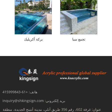
تجمع سبا
بركة أكريليك
هاتف:
+61-415999843
بريد إلكتروني:
inquiry@shkingsign.com
عنوان:
غرفة 602، رقم 356 طريق أنلي، مدينة أنتينج الجديدة، منطقة