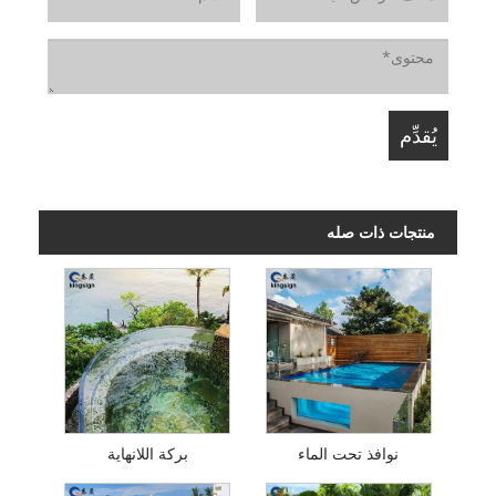
منتجات ذات صله
نوافذ تحت الماء
بركة اللانهاية