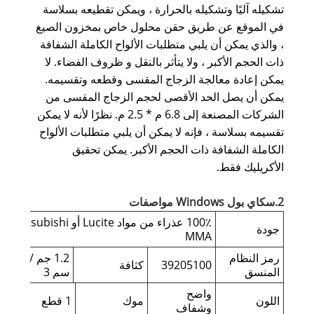
تشكيله آليًا وتشكيله بالحرارة ، ويمكن تقطيعه بسلاسة
في الموقع عن طريق حقن محلول خاص بمخزون الصيغ
، والذي يمكن أن يلبي متطلبات الألواح الكاملة الشفافة
ذات الحجم الأكبر ، ولا يتأثر بالنقل و ظروف الفضاء. لا
يمكن إعادة معالجة الزجاج المقسى وقطعه وتقسيمه.
يمكن أن يصل الحد الأقصى لحجم الزجاج المقسى من
الشركات المصنعة إلى 6.8 م * 2.5 م. نظرًا لأنه لا يمكن
تقسيمه بسلاسة ، فإنه لا يمكن أن يلبي متطلبات الألواح
الكاملة الشفافة ذات الحجم الأكبر. يمكن تحقيق
الأكريليك فقط.
2.سكاي بول Windows مواصفات
100٪ عذراء من مواد Lucite أو Mitsubishi
جودة
MMA
رمز النظام
1.2 جم /
39205100
كثافة
المنسق
سم 3
واضح
اللون
موك
1 قطع
وشفاف