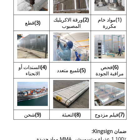
(1)
مواد خام
(2)
ورقة الاكريليك
(3)
قطع
مكررة
المصبوب
(6)
فحص
(4)
السندات أو
(5)
تلميع متعدد
مراقبة الجودة
الانحناء
(7)
فيلم مزدوج
(8)
التعبئة
(9)
شحن
ضمان Kingsign:
1.100٪ عذراء ميتسوبيشي MMA مواد جديدة