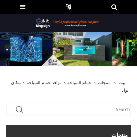
بيت
>
منتجات
>
حمام السباحة
>
نوافذ حمام السباحة
> سكاي
بول
منتجات