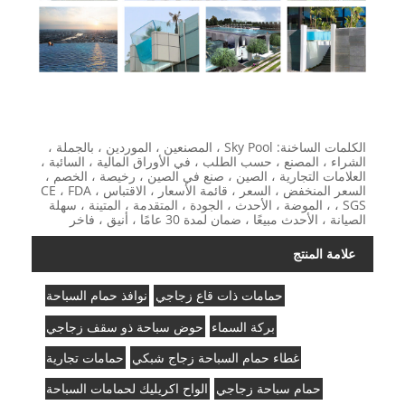
الكلمات الساخنة: Sky Pool ، المصنعين ، الموردين ، بالجملة ،
الشراء ، المصنع ، حسب الطلب ، في الأوراق المالية ، السائبة ،
العلامات التجارية ، الصين ، صنع في الصين ، رخيصة ، الخصم ،
السعر المنخفض ، السعر ، قائمة الأسعار ، الاقتباس ، CE ، FDA
، SGS ، الموضة ، الأحدث ، الجودة ، المتقدمة ، المتينة ، سهلة
الصيانة ، الأحدث مبيعًا ، ضمان لمدة 30 عامًا ، أنيق ، فاخر
علامة المنتج
حمامات ذات قاع زجاجي
نوافذ حمام السباحة
بركة السماء
حوض سباحة ذو سقف زجاجي
غطاء حمام السباحة زجاج شبكي
حمامات تجارية
حمام سباحة زجاجي
الواح اكريليك لحمامات السباحة