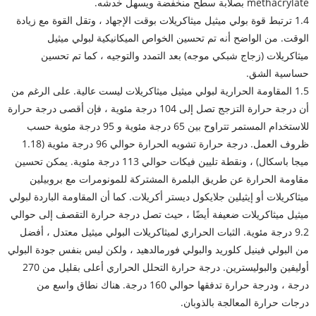
methacrylate بصلابة سطح منخفضة ويسهل خدشه.
1.4 ترتبط قوة بولي ميثيل ميثاكريلات بوقت الإجهاد ، وتقل القوة مع زيادة
الوقت. من الواضح أنه تم تحسين الخواص الميكانيكية لبولي ميثيل
ميثاكريلات (زجاج شبكي موجه) بعد التمدد والتوجيه ، كما تم تحسين
حساسية الشق.
1.5 المقاومة الحرارية لبولي ميثيل ميثاكريلات ليست عالية. على الرغم من
أن درجة حرارة التزجج تصل إلى 104 درجة مئوية ، فإن أقصى درجة حرارة
للاستخدام المستمر تتراوح بين 65 درجة مئوية و 95 درجة مئوية حسب
ظروف العمل. درجة حرارة تشويه الحرارة حوالي 96 درجة مئوية (1.18
ميجا باسكال) ، ونقطة تليين فيكات حوالي 113 درجة مئوية. يمكن تحسين
مقاومة الحرارة عن طريق البلمرة المشتركة للمونومرات مع بروبيلين
ميثاكريلات أو إيثيلين جلايكول ديستر أكريلات. كما أن المقاومة الباردة لبولي
ميثيل ميثاكريلات ضعيفة أيضًا ، حيث تصل درجة حرارة التقصف إلى حوالي
9.2 درجة مئوية. الثبات الحراري لميثاكريلات البولي ميثيل معتدل ، أفضل
من البولي فينيل كلوريد والبولي فورمالدهيد ، ولكن ليس بنفس جودة البولي
أوليفين والبوليسترين. درجة حرارة التحلل الحراري أعلى بقليل من 270
درجة ، ودرجة حرارة تدفقها حوالي 160 درجة. هناك نطاق واسع من
درجات حرارة المعالجة بالذوبان.