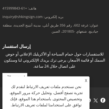
هاتف:
+61-415999843
بريد إلكتروني:
inquiry@shkingsign.com
عنوان:
غرفة 602، رقم 356 طريق أنلي، مدينة أنتينج الجديدة، منطقة
جيادينغ، شنغهاي -201805، الصين
إرسال استفسار
للاستفسارات حول حمام السباحة أو الأكريليك الإعلاني أو حوض
السمك أو قائمة الأسعار، يرجى ترك بريدك الإلكتروني لنا وسنكون
على اتصال خلال 24 ساعة.
استفسر الآن
X
نحن نستخدم ملفات تعريف الارتباط لنقدم لك
تجربة تصفح أفضل، وتحليل حركة مرور الموقع،
وتخصيص المحتوى. باستخدام هذا الموقع، فإنك
Links
Sitemap
RSS
XML
سياسة الخصوصية
توافق على استخدامنا لملفات تعريف الارتباط.