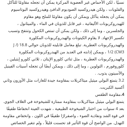
نسبيًا ، لكن الأحماض غير العضوية المركزة يمكن أن تجعله مقاومًا للتآكل
والقلويات ، ولكن هيدروكسيد الصوديوم الدافئ وهيدروكسيد البوتاسيوم
يمكن أن يجعله يتآكل ويمكن أن يكون مقاومًا للملح وهو مقاوم
للهيدروكربونات الأليفاتية ، غير قابل للذوبان في الماء ، والميثانول ،
والجلسرين ، وما إلى ذلك ، ولكن يمكن أن تمتص الكحول وتنتفخ وتسبب
تكسير الإجهاد. لا يقاوم الكيتونات والهيدروكربونات المكلورة
والهيدروكربونات العطرية. تبلغ معامل قابليته للذوبان حوالي 18.8 (J /
CM3) 1/2 ، ويمكن إذابته في العديد من الهيدروكربونات المكلورة
والهيدروكربونات العطرية ، مثل ثنائي كلورو الإيثان ، ثلاثي كلورو إيثيلين ،
كلوروفورم ، التولوين ، وما إلى ذلك ، ويمكن أيضًا أن تجعله أسيتات الفينيل
والأسيتون يذوب. .
3.2 يتمتع البولي ميثيل ميثاكريلات بمقاومة جيدة للغازات مثل الأوزون وثاني
أكسيد الكبريت.
4.
مقاومة الطقس
يتمتع البولي ميثيل ميثاكريلات بمقاومة ممتازة للشيخوخة في الغلاف الجوي.
بعد 4 سنوات من اختبار الشيخوخة الطبيعية ، شهدت العينة انخفاضًا طفيفًا
في قوة الشد ونفاذية الضوء ، واصفرارًا طفيفًا في اللون ، وانخفاض مقاومة
التهدل. من الواضح أن قوة التأثير قد تحسنت قليلاً ، ولم تتغير الخصائص