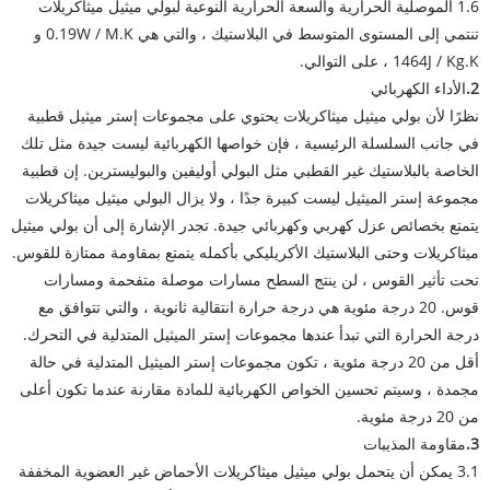
1.6 الموصلية الحرارية والسعة الحرارية النوعية لبولي ميثيل ميثاكريلات
تنتمي إلى المستوى المتوسط ​​في البلاستيك ، والتي هي 0.19W / M.K و
1464J / Kg.K ، على التوالي.
2.
الأداء الكهربائي
نظرًا لأن بولي ميثيل ميثاكريلات يحتوي على مجموعات إستر ميثيل قطبية
في جانب السلسلة الرئيسية ، فإن خواصها الكهربائية ليست جيدة مثل تلك
الخاصة بالبلاستيك غير القطبي مثل البولي أوليفين والبوليسترين. إن قطبية
مجموعة إستر الميثيل ليست كبيرة جدًا ، ولا يزال البولي ميثيل ميثاكريلات
يتمتع بخصائص عزل كهربي وكهربائي جيدة. تجدر الإشارة إلى أن بولي ميثيل
ميثاكريلات وحتى البلاستيك الأكريليكي بأكمله يتمتع بمقاومة ممتازة للقوس.
تحت تأثير القوس ، لن ينتج السطح مسارات موصلة متفحمة ومسارات
قوس. 20 درجة مئوية هي درجة حرارة انتقالية ثانوية ، والتي تتوافق مع
درجة الحرارة التي تبدأ عندها مجموعات إستر الميثيل المتدلية في التحرك.
أقل من 20 درجة مئوية ، تكون مجموعات إستر الميثيل المتدلية في حالة
مجمدة ، وسيتم تحسين الخواص الكهربائية للمادة مقارنة عندما تكون أعلى
من 20 درجة مئوية.
3.
مقاومة المذيبات
3.1 يمكن أن يتحمل بولي ميثيل ميثاكريلات الأحماض غير العضوية المخففة