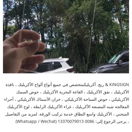
KINGSIGN & ريج. أكريليك
متخصص في جميع أنواع ألواح الأكريليك ، نافذة
الأكريليك ، نفق الأكريليك ، القاعة البحرية الأكريليك ، حوض السمك
الأكريليكي ، حوض السباحة الأكريليكي ، خزان الأسماك الأكريليكي ، أجزاء
المعالجة شبه المصنعة الأكريليك ، غراء الأكريليك الرابطة ، لوح الأكريليك
المنحني ، الأكريليك واسع النطاق خدمة تركيب الورقة. لمزيد من التفاصيل
، يرجى الرجوع إلى: 0086 13370079013 (Whatsapp / Wechat)