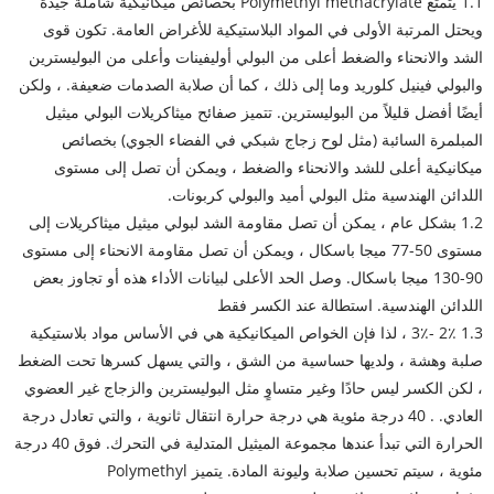
1.1 يتمتع Polymethyl methacrylate بخصائص ميكانيكية شاملة جيدة
ويحتل المرتبة الأولى في المواد البلاستيكية للأغراض العامة. تكون قوى
الشد والانحناء والضغط أعلى من البولي أوليفينات وأعلى من البوليسترين
والبولي فينيل كلوريد وما إلى ذلك ، كما أن صلابة الصدمات ضعيفة. ، ولكن
أيضًا أفضل قليلاً من البوليسترين. تتميز صفائح ميثاكريلات البولي ميثيل
المبلمرة السائبة (مثل لوح زجاج شبكي في الفضاء الجوي) بخصائص
ميكانيكية أعلى للشد والانحناء والضغط ، ويمكن أن تصل إلى مستوى
اللدائن الهندسية مثل البولي أميد والبولي كربونات.
1.2 بشكل عام ، يمكن أن تصل مقاومة الشد لبولي ميثيل ميثاكريلات إلى
مستوى 50-77 ميجا باسكال ، ويمكن أن تصل مقاومة الانحناء إلى مستوى
90-130 ميجا باسكال. وصل الحد الأعلى لبيانات الأداء هذه أو تجاوز بعض
اللدائن الهندسية. استطالة عند الكسر فقط
1.3 2٪ -3٪ ، لذا فإن الخواص الميكانيكية هي في الأساس مواد بلاستيكية
صلبة وهشة ، ولديها حساسية من الشق ، والتي يسهل كسرها تحت الضغط
، لكن الكسر ليس حادًا وغير متساوٍ مثل البوليسترين والزجاج غير العضوي
العادي. . 40 درجة مئوية هي درجة حرارة انتقال ثانوية ، والتي تعادل درجة
الحرارة التي تبدأ عندها مجموعة الميثيل المتدلية في التحرك. فوق 40 درجة
مئوية ، سيتم تحسين صلابة وليونة المادة. يتميز Polymethyl