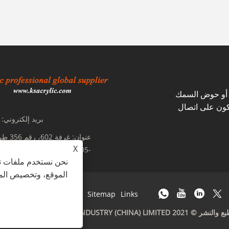
ي أو حوض السمك
نكون على اتصال
بريد إلكتروني:
عنوان:
غرفة 
X
-201805، الصين
نحن نستخدم ملفات تع
الموقع، وتخصيص المح
Links
Sitemap
RSS
XML
سياسة الخصوص
KINGSIGN INDUSTRY (CHINA) L جميع الحقوق محفوظة