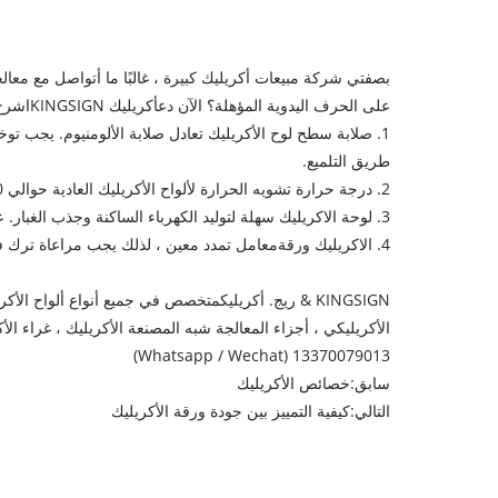
بصفتي شركة مبيعات أكريليك كبيرة ، غالبًا ما أتواصل مع معالج
على الحرف اليدوية المؤهلة؟ الآن دع
أكريليك KINGSIGN
اشرح
1. صلابة سطح لوح الأكريليك تعادل صلابة الألومنيوم. يجب 
طريق التلميع.
2. درجة حرارة تشويه الحرارة لألواح الأكريليك العادية حوالي 100 درجة ، ودرجة حرارة الاستخدام المستمر يجب ألا تكون أعلى من 90 درجة.
3. لوحة الاكريليك سهلة لتوليد الكهرباء الساكنة وجذب الغبار. عند التنظيف ، امسحها بقطعة قماش قطنية ناعمة مغموسة في 1٪ ماء وصابون.
4.
الاكريليك ورقة
معامل تمدد معين ، لذلك يجب مراعاة ترك فجو
KINGSIGN & ريج. أكريليك
متخصص في جميع أنواع ألواح الأكريل
13370079013 (Whatsapp / Wechat)
سابق:
خصائص الأكريليك
التالي:
كيفية التمييز بين جودة ورقة الأكريليك