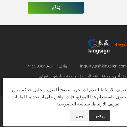
يُقدِّم
inquiry@shkingsign.com
هاتف:
+61-415999843
602، رقم 356 طريق أنلي، مدينة أنتينج الجديدة، منطقة جيادينغ، شنغهاي
ريف الارتباط لنقدم لك تجربة تصفح أفضل، وتحليل حركة مرور
توى. باستخدام هذا الموقع، فإنك توافق على استخدامنا لملفات
تعريف الارتباط.
سياسة الخصوصية
ية
يرفض
يقبل