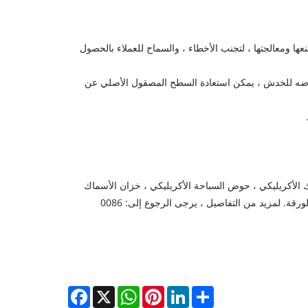
عها ومعالجتها ، لتجنب الأخطاء ، والسماح للعملاء بالحصول
 تعرضه للخدش ، يمكن استعادة السطح المصقول الأصلي عن
مك الأكريليكي ، حوض السباحة الأكريليكي ، خزان الأسماك
الأكريليكي ، أجزاء المعالجة شبه المصنعة الأكريليك ، غراء الأكريليك الرابطة ، لوح الأكريليك المنحني ، الأكريليك واسع النطاق خدمة تركيب الورقة. لمزيد من التفاصيل ، يرجى الرجوع إلى: 0086
Facebook
WhatsApp
X
Pinterest
LinkedIn
Share